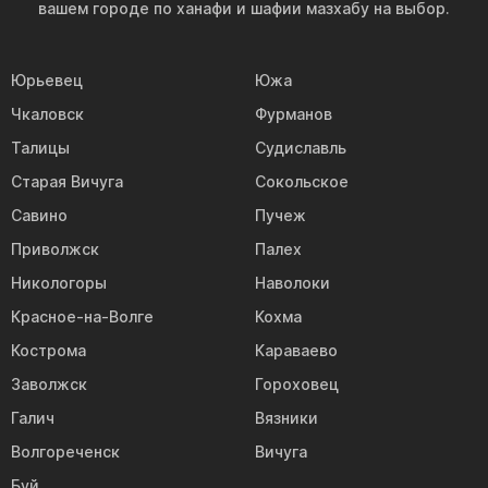
вашем городе по ханафи и шафии мазхабу на выбор.
Юрьевец
Южа
Чкаловск
Фурманов
Талицы
Судиславль
Старая Вичуга
Сокольское
Савино
Пучеж
Приволжск
Палех
Никологоры
Наволоки
Красное-на-Волге
Кохма
Кострома
Караваево
Заволжск
Гороховец
Галич
Вязники
Волгореченск
Вичуга
Буй