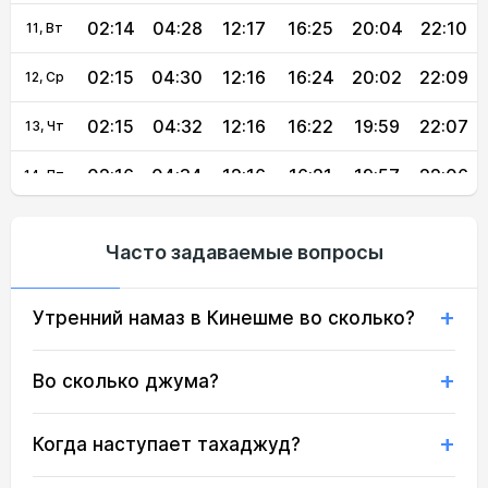
02:14
04:28
12:17
16:25
20:04
22:10
11, Вт
02:15
04:30
12:16
16:24
20:02
22:09
12, Ср
02:15
04:32
12:16
16:22
19:59
22:07
13, Чт
02:16
04:34
12:16
16:21
19:57
22:06
14, Пт
02:17
04:37
12:16
16:20
19:54
22:05
15, Сб
Часто задаваемые вопросы
02:18
04:39
12:16
16:19
19:52
22:03
16, Вс
Утренний намаз в Кинешме во сколько?
02:19
04:41
12:16
16:17
19:49
22:02
17, Пн
02:20
04:43
12:15
16:16
19:47
22:01
18, Вт
Во сколько джума?
02:21
04:45
12:15
16:15
19:44
21:59
19, Ср
Когда наступает тахаджуд?
02:22
04:47
12:15
16:13
19:41
21:58
20, Чт