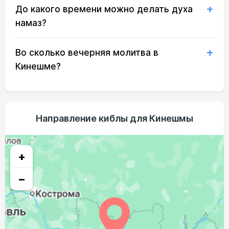
До какого времени можно делать духа
02:22
04:49
12:15
16:12
19:39
21:56
21, Пт
намаз?
02:23
04:51
12:14
16:10
19:36
21:52
22, Сб
Во сколько вечерняя молитва в
02:25
04:53
12:14
16:09
19:34
21:48
23, Вс
Кинешме?
02:29
04:55
12:14
16:07
19:31
21:44
24, Пн
02:33
04:58
12:14
16:06
19:28
21:40
25, Вт
Направление киблы для Кинешмы
02:37
05:00
12:13
16:04
19:26
21:35
26, Ср
02:41
05:02
12:13
16:03
19:23
21:31
27, Чт
+
02:44
05:04
12:13
16:01
19:20
21:27
28, Пт
−
02:48
05:06
12:12
15:59
19:18
21:24
29, Сб
02:52
05:08
12:12
15:58
19:15
21:20
30, Вс