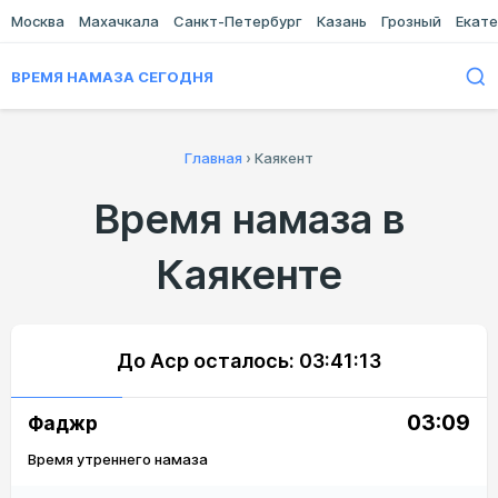
Москва
Махачкала
Санкт-Петербург
Казань
Грозный
Екате
ВРЕМЯ НАМАЗА СЕГОДНЯ
Главная
›
Каякент
Время намаза в
Каякенте
До Аср осталось:
03:41:13
03:09
Фаджр
Время утреннего намаза