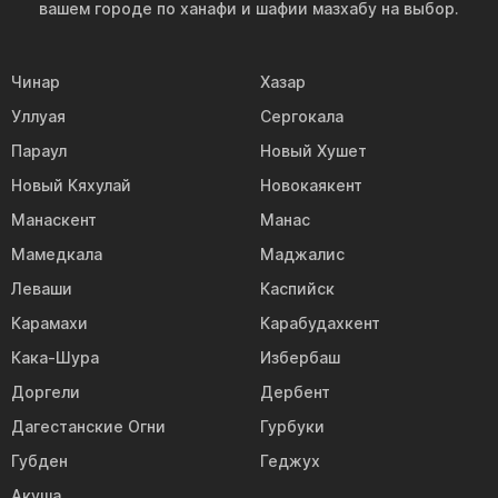
вашем городе по ханафи и шафии мазхабу на выбор.
Чинар
Хазар
Уллуая
Сергокала
Параул
Новый Хушет
Новый Кяхулай
Новокаякент
Манаскент
Манас
Мамедкала
Маджалис
Леваши
Каспийск
Карамахи
Карабудахкент
Кака-Шура
Избербаш
Доргели
Дербент
Дагестанские Огни
Гурбуки
Губден
Геджух
Акуша