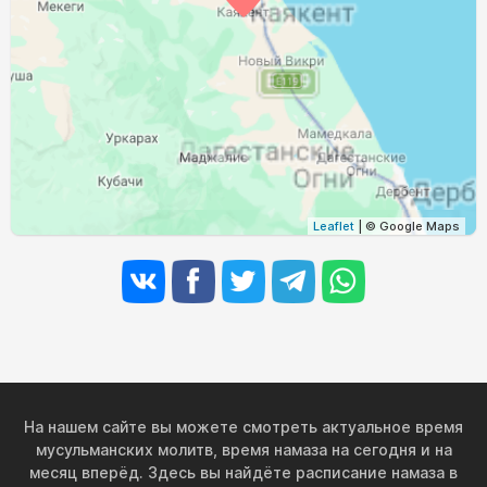
03:43
05:11
11:49
15:32
18:26
19:48
30, Вс
03:44
05:12
11:49
15:31
18:25
19:46
31, Пн
Leaflet
| © Google Maps
На нашем сайте вы можете смотреть актуальное время
мусульманских молитв, время намаза на сегодня и на
месяц вперёд. Здесь вы найдёте расписание намаза в