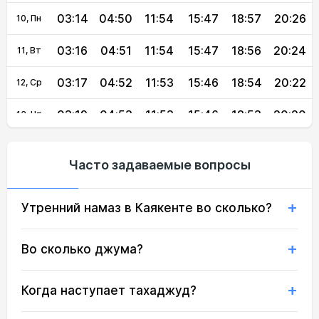
03:14
04:50
11:54
15:47
18:57
20:26
10, Пн
03:16
04:51
11:54
15:47
18:56
20:24
11, Вт
03:17
04:52
11:53
15:46
18:54
20:22
12, Ср
03:19
04:53
11:53
15:46
18:53
20:20
13, Чт
03:20
04:54
11:53
15:45
18:51
20:18
14, Пт
Часто задаваемые вопросы
03:22
04:55
11:53
15:44
18:50
20:17
15, Сб
Утренний намаз в Каякенте во сколько?
03:23
04:56
11:53
15:44
18:48
20:15
16, Вс
03:24
04:57
11:52
15:43
18:47
20:13
17, Пн
Во сколько джума?
03:26
04:58
11:52
15:42
18:45
20:11
18, Вт
Когда наступает тахаджуд?
03:27
05:00
11:52
15:41
18:44
20:09
19, Ср