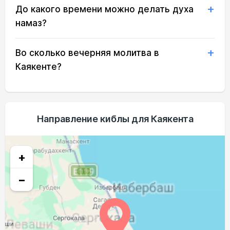
До какого времени можно делать духа
03:29
05:01
11:52
15:41
18:42
20:07
20, Чт
намаз?
03:30
05:02
11:52
15:40
18:41
20:05
21, Пт
Во сколько вечерняя молитва в
03:32
05:03
11:51
15:39
18:39
20:04
22, Сб
Каякенте?
03:33
05:04
11:51
15:38
18:38
20:02
23, Вс
03:35
05:05
11:51
15:37
18:36
20:00
24, Пн
Направление киблы для Каякента
03:36
05:06
11:51
15:36
18:34
19:58
25, Вт
03:37
05:07
11:50
15:36
18:33
19:56
26, Ср
+
03:39
05:08
11:50
15:35
18:31
19:54
27, Чт
−
03:40
05:09
11:50
15:34
18:30
19:52
28, Пт
03:42
05:10
11:49
15:33
18:28
19:50
29, Сб