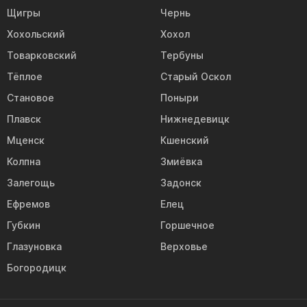
Щигры
Чернь
Хохольский
Хохол
Товарковский
Тербуны
Тёплое
Старый Оскол
Становое
Поныри
Плавск
Нижнедевицк
Мценск
Кшенский
Колпна
Змиёвка
Залегощь
Задонск
Ефремов
Елец
Губкин
Горшечное
Глазуновка
Верховье
Богородицк