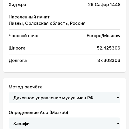
Хиджра
26 Сафар 1448
Населённый пункт
Ливны, Орловская область, Россия
Часовой пояс
Europe/Moscow
Широта
52.425306
Долгота
37.608306
Метод расчёта
Определение Аср (Мазхаб)
02:34
04:49
12:36
16:47
20:22
22:29
01, Сб
02:35
04:51
12:36
16:46
20:20
22:28
02, Вс