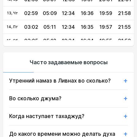
02:59
05:09
12:34
16:36
19:59
21:58
13, Чт
03:02
05:11
12:34
16:35
19:57
21:55
14, Пт
03:05
05:12
12:34
16:34
19:55
21:52
15, Сб
03:08
05:14
12:34
16:33
19:53
21:48
16, Вс
Часто задаваемые вопросы
03:10
05:15
12:34
16:32
19:51
21:45
17, Пн
Утренний намаз в Ливнах во сколько?
03:13
05:17
12:33
16:31
19:49
21:42
18, Вт
03:16
05:19
12:33
16:30
19:47
21:39
19, Ср
Во сколько джума?
03:19
05:20
12:33
16:29
19:45
21:36
20, Чт
Когда наступает тахаджуд?
03:21
05:22
12:33
16:27
19:42
21:33
21, Пт
До какого времени можно делать духа
22, Сб