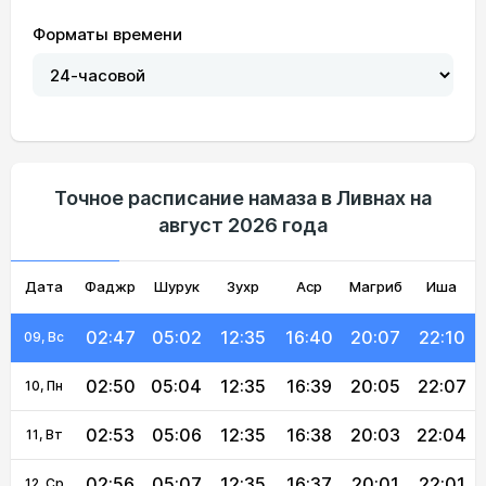
Форматы времени
02:35
04:53
12:36
16:45
20:18
22:27
03, Пн
02:36
04:54
12:36
16:45
20:16
22:26
04, Вт
02:37
04:56
12:36
16:44
20:15
22:23
05, Ср
02:38
04:57
12:35
16:43
20:13
22:20
06, Чт
Точное расписание намаза в Ливнах на
август 2026 года
02:40
04:59
12:35
16:42
20:11
22:16
07, Пт
Дата
Фаджр
02:44
05:01
Шурук
12:35
Зухр
16:41
Аср
Магриб
20:09
22:13
Иша
08, Сб
02:47
05:02
12:35
16:40
20:07
22:10
09, Вс
02:50
05:04
12:35
16:39
20:05
22:07
10, Пн
02:53
05:06
12:35
16:38
20:03
22:04
11, Вт
02:56
05:07
12:35
16:37
20:01
22:01
12, Ср