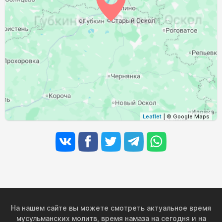
03:47
05:37
12:30
16:16
19:22
21:03
29, Сб
03:49
05:38
12:29
16:15
19:20
21:00
30, Вс
03:51
05:40
12:29
16:13
19:17
20:58
31, Пн
Leaflet
| © Google Maps
На нашем сайте вы можете смотреть актуальное время
мусульманских молитв, время намаза на сегодня и на