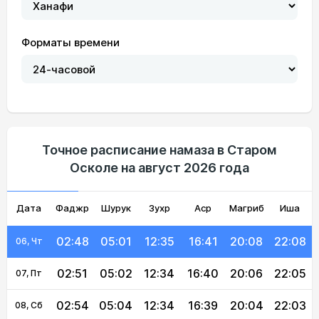
Форматы времени
02:35
04:53
12:35
16:44
20:16
22:23
01, Сб
02:36
04:55
12:35
16:44
20:15
22:20
02, Вс
02:39
04:56
12:35
16:43
20:13
22:17
03, Пн
Точное расписание намаза в Старом
Осколе на август 2026 года
02:42
04:58
12:35
16:42
20:11
22:14
04, Вт
Дата
Фаджр
02:45
04:59
Шурук
12:35
Зухр
16:42
Аср
Магриб
20:10
22:11
Иша
05, Ср
02:48
05:01
12:35
16:41
20:08
22:08
06, Чт
02:51
05:02
12:34
16:40
20:06
22:05
07, Пт
02:54
05:04
12:34
16:39
20:04
22:03
08, Сб