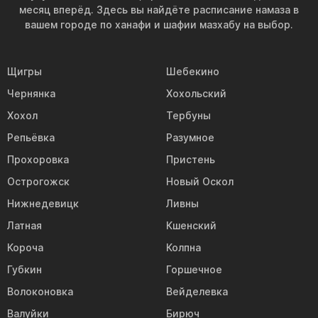
месяц вперёд. Здесь вы найдёте расписание намаза в
вашем городе по ханафи и шафии мазхабу на выбор.
Щигры
Шебекино
Чернянка
Хохольский
Хохол
Тербуны
Репьёвка
Разумное
Прохоровка
Пристень
Острогожск
Новый Оскол
Нижнедевицк
Ливны
Латная
Кшенский
Короча
Колпна
Губкин
Горшечное
Волоконовка
Вейделевка
Валуйки
Бирюч