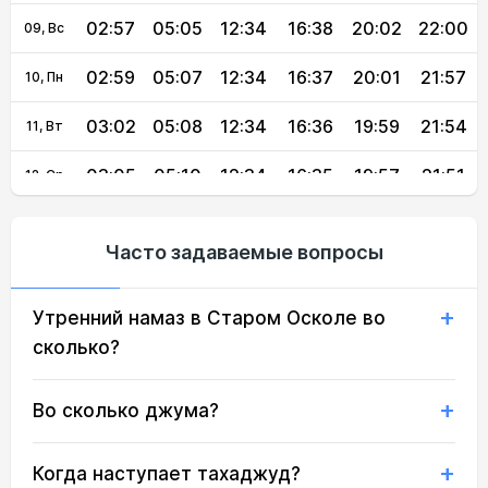
02:57
05:05
12:34
16:38
20:02
22:00
09, Вс
02:59
05:07
12:34
16:37
20:01
21:57
10, Пн
03:02
05:08
12:34
16:36
19:59
21:54
11, Вт
03:05
05:10
12:34
16:35
19:57
21:51
12, Ср
03:07
05:11
12:34
16:34
19:55
21:48
13, Чт
Часто задаваемые вопросы
03:10
05:13
12:33
16:33
19:53
21:45
14, Пт
Утренний намаз в Старом Осколе во
03:13
05:15
12:33
16:32
19:51
21:43
15, Сб
сколько?
03:15
05:16
12:33
16:31
19:49
21:40
16, Вс
Во сколько джума?
03:18
05:18
12:33
16:30
19:47
21:37
17, Пн
03:20
05:19
12:33
16:29
19:45
21:34
18, Вт
Когда наступает тахаджуд?