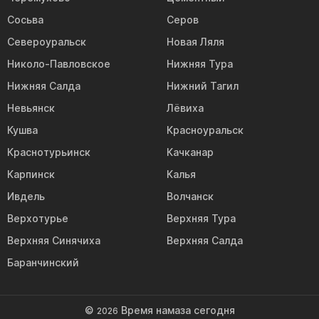
Сосьва
Серов
Североуральск
Новая Ляля
Николо-Павловское
Нижняя Тура
Нижняя Салда
Нижний Тагил
Невьянск
Лёвиха
Кушва
Красноуральск
Краснотурьинск
Качканар
Карпинск
Калья
Ивдель
Волчанск
Верхотурье
Верхняя Тура
Верхняя Синячиха
Верхняя Салда
Баранчинский
©
Время намаза сегодня
2026