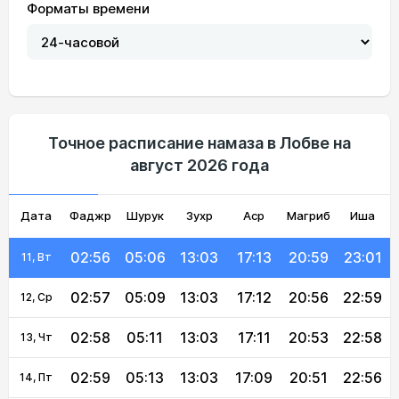
Форматы времени
02:50
04:53
13:04
17:20
21:14
23:09
05, Ср
02:51
04:55
13:04
17:19
21:12
23:07
06, Чт
02:52
04:57
13:04
17:18
21:09
23:06
07, Пт
02:53
04:59
13:04
17:17
21:06
23:05
08, Сб
Точное расписание намаза в Лобве на
август 2026 года
02:54
05:02
13:03
17:16
21:04
23:03
09, Вс
Дата
Фаджр
02:55
05:04
Шурук
13:03
Зухр
17:14
Аср
Магриб
21:01
23:02
Иша
10, Пн
02:56
05:06
13:03
17:13
20:59
23:01
11, Вт
02:57
05:09
13:03
17:12
20:56
22:59
12, Ср
02:58
05:11
13:03
17:11
20:53
22:58
13, Чт
02:59
05:13
13:03
17:09
20:51
22:56
14, Пт