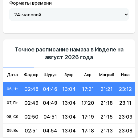
Форматы времени
02:42
04:34
13:05
17:27
21:34
23:19
01, Сб
02:43
04:36
13:05
17:26
21:31
23:18
02, Вс
02:44
04:39
13:04
17:25
21:29
23:16
03, Пн
Точное расписание намаза в Ивделе на
август 2026 года
02:45
04:41
13:04
17:24
21:26
23:15
04, Вт
Дата
Фаджр
02:46
04:44
Шурук
13:04
Зухр
17:23
Аср
Магриб
21:23
23:14
Иша
05, Ср
02:48
04:46
13:04
17:21
21:21
23:12
06, Чт
02:49
04:49
13:04
17:20
21:18
23:11
07, Пт
02:50
04:51
13:04
17:19
21:15
23:09
08, Сб
02:51
04:54
13:04
17:18
21:13
23:08
09, Вс