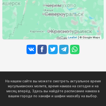
03:13
05:46
12:59
16:44
20:11
22:34
30, Вс
03:14
05:48
12:59
16:43
20:07
22:31
31, Пн
Leaflet
| © Google Maps
На нашем сайте вы можете смотреть актуальное время
мусульманских молитв, время намаза на сегодня и на
месяц вперёд. Здесь вы найдёте расписание намаза в
вашем городе по ханафи и шафии мазхабу на выбор.