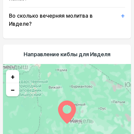
03:02
05:21
13:02
17:02
20:41
22:51
20, Чт
Во сколько вечерняя молитва в
03:04
05:24
13:01
17:00
20:38
22:49
21, Пт
Ивделе?
03:05
05:26
13:01
16:58
20:35
22:48
22, Сб
03:06
05:29
13:01
16:57
20:32
22:46
23, Вс
Направление киблы для Ивделя
03:07
05:31
13:01
16:55
20:29
22:44
24, Пн
03:08
05:34
13:00
16:53
20:26
22:43
25, Вт
+
03:09
05:36
13:00
16:52
20:23
22:41
26, Ср
−
03:10
05:39
13:00
16:50
20:20
22:39
27, Чт
03:11
05:41
13:00
16:48
20:17
22:38
28, Пт
03:12
05:44
12:59
16:46
20:14
22:36
29, Сб