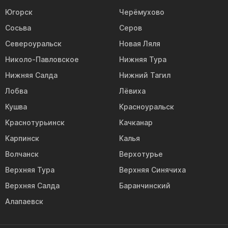
Югорск
Черёмухово
Сосьва
Серов
Североуральск
Новая Ляля
Николо-Павловское
Нижняя Тура
Нижняя Салда
Нижний Тагил
Лобва
Лёвиха
Кушва
Красноуральск
Краснотурьинск
Качканар
Карпинск
Калья
Волчанск
Верхотурье
Верхняя Тура
Верхняя Синячиха
Верхняя Салда
Баранчинский
Алапаевск