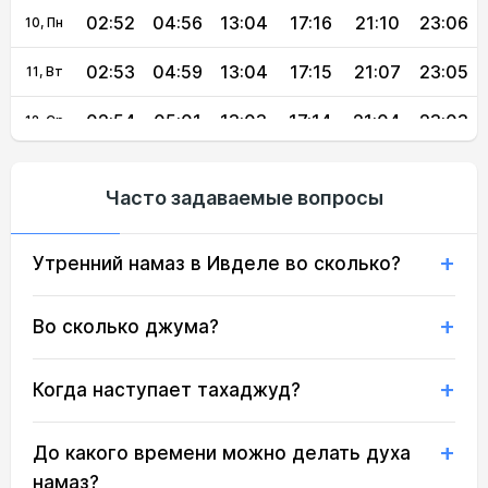
02:52
04:56
13:04
17:16
21:10
23:06
10, Пн
02:53
04:59
13:04
17:15
21:07
23:05
11, Вт
02:54
05:01
13:03
17:14
21:04
23:03
12, Ср
02:55
05:04
13:03
17:12
21:01
23:02
13, Чт
Часто задаваемые вопросы
02:56
05:06
13:03
17:11
20:58
23:00
14, Пт
Утренний намаз в Ивделе во сколько?
02:57
05:09
13:03
17:09
20:55
22:59
15, Сб
02:58
05:11
13:03
17:08
20:53
22:57
16, Вс
Во сколько джума?
02:59
05:14
13:02
17:06
20:50
22:56
17, Пн
Когда наступает тахаджуд?
03:00
05:16
13:02
17:05
20:47
22:54
18, Вт
До какого времени можно делать духа
03:01
05:19
13:02
17:03
20:44
22:52
19, Ср
намаз?