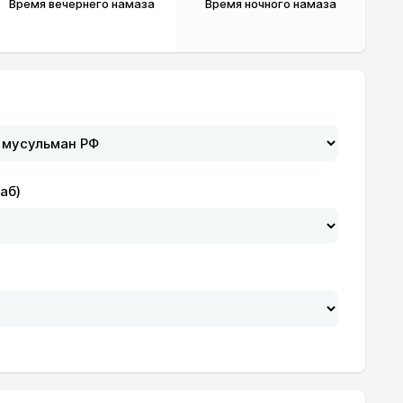
Время вечернего намаза
Время ночного намаза
аб)
20:34
22:34
20:32
22:33
20:30
22:32
20:28
22:31