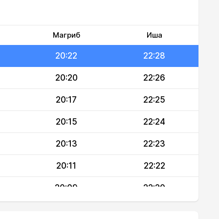
20:26
22:30
20:24
22:29
Магриб
Иша
20:22
22:28
20:20
22:26
20:17
22:25
20:15
22:24
20:13
22:23
20:11
22:22
20:09
22:20
20:06
22:19