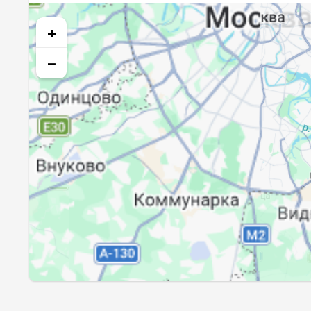
25, Вт
03:07
+
26, Ср
03:10
−
27, Чт
03:13
28, Пт
03:16
29, Сб
03:19
30, Вс
03:22
31, Пн
03:25