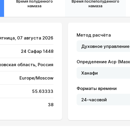
Время полуденного
Время послеполуденного
намаза
намаза
Метод расчёта
Пятница, 07 августа 2026
24 Сафар 1448
Определение Аср (Мазх
ковская область, Россия
Europe/Moscow
04:34
12:34
16:50
Форматы времени
55.63333
04:35
12:34
16:49
38
04:37
12:34
16:48
04:39
12:34
16:47