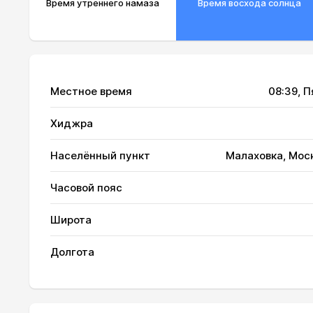
Время утреннего намаза
Время восхода солнца
Местное время
08:39
, 
Хиджра
Населённый пункт
Малаховка, Мос
Часовой пояс
01, Сб
02:26
Широта
02, Вс
02:27
Долгота
03, Пн
02:27
04, Вт
02:28