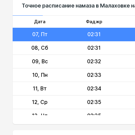
Точное расписание намаза в Малаховке н
05, Ср
02:29
06, Чт
02:30
Дата
Фаджр
07, Пт
02:31
08, Сб
02:31
09, Вс
02:32
10, Пн
02:33
11, Вт
02:34
12, Ср
02:35
13, Чт
02:35
14, Пт
02:36