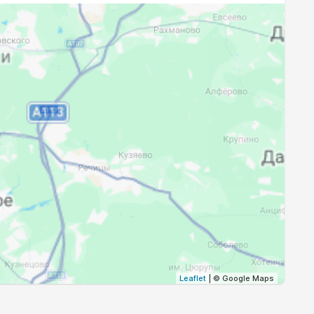
19:40
21:41
19:37
21:37
19:35
21:34
19:32
21:30
19:30
21:27
19:27
21:24
19:25
21:20
Leaflet
| © Google Maps