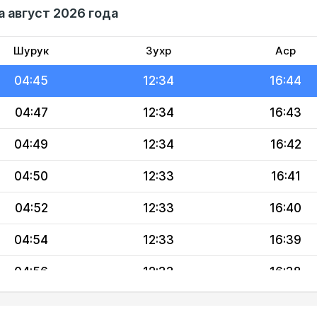
а август 2026 года
04:41
12:34
16:46
04:43
12:34
16:45
Шурук
Зухр
Аср
04:45
12:34
16:44
04:47
12:34
16:43
04:49
12:34
16:42
04:50
12:33
16:41
04:52
12:33
16:40
04:54
12:33
16:39
04:56
12:33
16:38
04:58
12:33
16:36