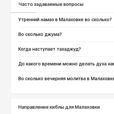
Часто задаваемые вопросы
15, Сб
02:37
16, Вс
02:38
Утренний намаз в Малаховке во сколько?
17, Пн
02:39
Во сколько джума?
18, Вт
02:42
Когда наступает тахаджуд?
19, Ср
02:46
До какого времени можно делать духа на
20, Чт
02:50
21, Пт
02:53
Во сколько вечерняя молитва в Малаховк
22, Сб
02:57
23, Вс
03:00
Направление киблы для Малаховки
24, Пн
03:03