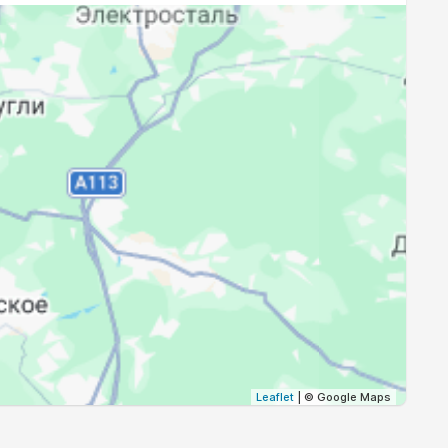
19:38
21:38
19:35
21:34
19:33
21:31
19:30
21:27
19:28
21:24
19:25
21:20
Leaflet
| © Google Maps