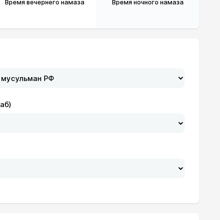
Время вечернего намаза
Время ночного намаза
аб)
20:34
22:34
20:32
22:33
20:30
22:32
20:28
22:31
20:26
22:30