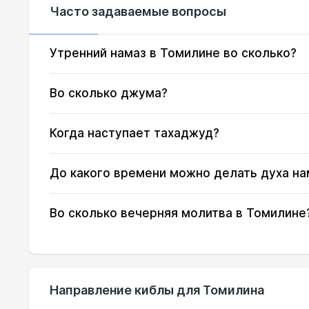
Часто задаваемые вопросы
16, Вс
02:38
17, Пн
02:39
Утренний намаз в Томилине во сколько?
18, Вт
02:42
Во сколько джума?
19, Ср
02:46
Когда наступает тахаджуд?
20, Чт
02:50
До какого времени можно делать духа на
21, Пт
02:53
22, Сб
02:57
Во сколько вечерняя молитва в Томилине
23, Вс
03:00
24, Пн
03:04
Направление киблы для Томилина
25, Вт
03:07