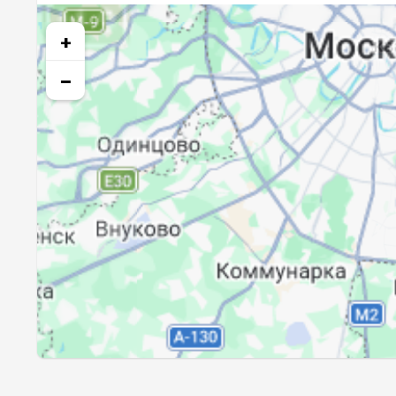
26, Ср
03:10
+
27, Чт
03:13
−
28, Пт
03:16
29, Сб
03:19
30, Вс
03:22
31, Пн
03:25