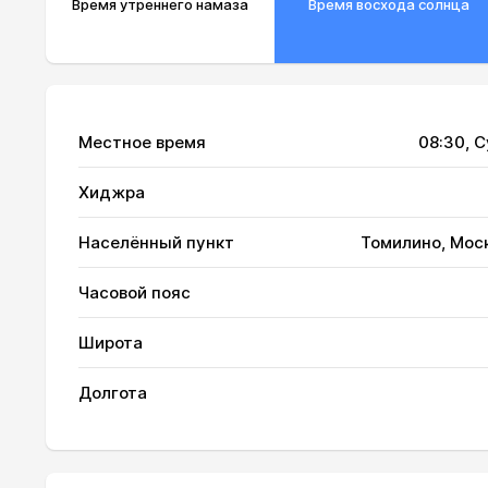
Время утреннего намаза
Время восхода солнца
Местное время
08:30
, 
Хиджра
Населённый пункт
Томилино, Мос
01, Сб
02:26
Часовой пояс
02, Вс
02:27
Широта
03, Пн
02:28
Долгота
04, Вт
02:28
05, Ср
02:29