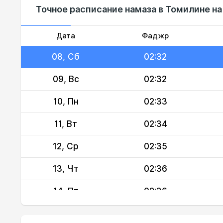
Точное расписание намаза в Томилине на
06, Чт
02:30
07, Пт
02:31
Дата
Фаджр
08, Сб
02:32
09, Вс
02:32
10, Пн
02:33
11, Вт
02:34
12, Ср
02:35
13, Чт
02:36
14, Пт
02:36
15, Сб
02:37