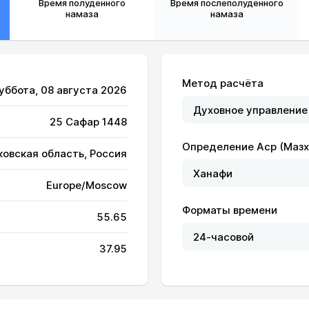
Время полуденного
Время послеполуденного
намаза
намаза
Метод расчёта
Суббота, 08 августа 2026
25 Сафар 1448
Определение Аср (Мазх
ковская область, Россия
04:34
12:35
16:50
Europe/Moscow
04:36
12:34
16:49
Форматы времени
55.65
04:37
12:34
16:48
37.95
04:39
12:34
16:47
04:41
12:34
16:46