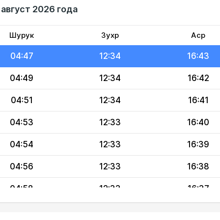
 август 2026 года
04:43
12:34
16:45
04:45
12:34
16:44
Шурук
Зухр
Аср
04:47
12:34
16:43
04:49
12:34
16:42
04:51
12:34
16:41
04:53
12:33
16:40
04:54
12:33
16:39
04:56
12:33
16:38
04:58
12:33
16:37
05:00
12:33
16:35