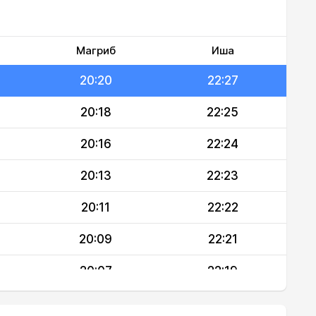
20:24
22:29
20:22
22:28
Магриб
Иша
20:20
22:27
20:18
22:25
20:16
22:24
20:13
22:23
20:11
22:22
20:09
22:21
20:07
22:19
20:04
22:18