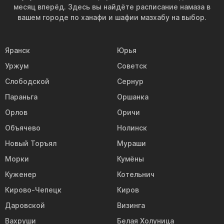
месяц вперёд. Здесь вы найдёте расписание намаза в
вашем городе по ханафи и шафии мазхабу на выбор.
Яранск
Юрья
Уржум
Советск
Слободской
Сернур
Параньга
Оршанка
Орлов
Оричи
Объячево
Нолинск
Новый Торъял
Мураши
Морки
Кумёны
Куженер
Котельнич
Кирово-Чепецк
Киров
Даровской
Визинга
Вахруши
Белая Холуница