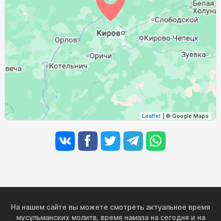
02:06
04:33
11:43
15:30
18:52
21:05
29, Сб
02:10
04:35
11:43
15:28
18:49
21:01
30, Вс
02:14
04:38
11:43
15:27
18:46
20:57
31, Пн
Leaflet
| © Google Maps
На нашем сайте вы можете смотреть актуальное время
мусульманских молитв, время намаза на сегодня и на