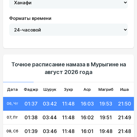
Форматы времени
01:32
03:31
11:49
16:08
20:05
21:57
01, Сб
01:33
03:33
11:48
16:07
20:03
21:55
02, Вс
01:34
03:35
11:48
16:06
20:01
21:54
03, Пн
Точное расписание намаза в Мурыгине на
август 2026 года
01:35
03:37
11:48
16:05
19:58
21:53
04, Вт
Дата
Фаджр
01:36
03:40
Шурук
11:48
Зухр
16:04
Аср
Магриб
19:56
21:52
Иша
05, Ср
01:37
03:42
11:48
16:03
19:53
21:50
06, Чт
01:38
03:44
11:48
16:02
19:51
21:49
07, Пт
01:39
03:46
11:48
16:01
19:48
21:48
08, Сб