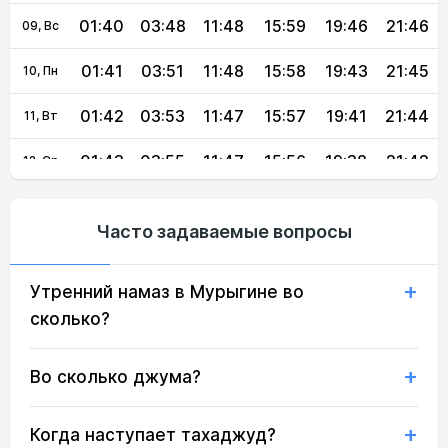
01:40
03:48
11:48
15:59
19:46
21:46
09, Вс
01:41
03:51
11:48
15:58
19:43
21:45
10, Пн
01:42
03:53
11:47
15:57
19:41
21:44
11, Вт
01:43
03:55
11:47
15:56
19:38
21:42
12, Ср
01:44
03:57
11:47
15:54
19:36
21:41
13, Чт
Часто задаваемые вопросы
01:44
04:00
11:47
15:53
19:33
21:40
14, Пт
Утренний намаз в Мурыгине во
01:45
04:02
11:47
15:52
19:30
21:38
15, Сб
сколько?
01:46
04:04
11:46
15:50
19:28
21:37
16, Вс
Во сколько джума?
01:47
04:06
11:46
15:49
19:25
21:35
17, Пн
01:48
04:09
11:46
15:47
19:22
21:34
18, Вт
Когда наступает тахаджуд?