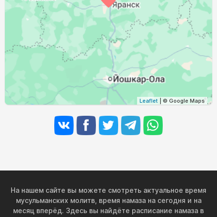
02:30
04:45
11:49
15:35
18:52
20:56
30, Вс
02:33
04:48
11:49
15:33
18:49
20:52
31, Пн
Leaflet
| © Google Maps
На нашем сайте вы можете смотреть актуальное время
мусульманских молитв, время намаза на сегодня и на
месяц вперёд. Здесь вы найдёте расписание намаза в