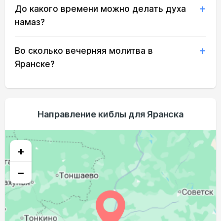
До какого времени можно делать духа
01:59
04:25
11:52
15:50
19:18
21:35
20, Чт
намаз?
02:00
04:27
11:52
15:49
19:16
21:32
21, Пт
Во сколько вечерняя молитва в
02:01
04:29
11:51
15:47
19:13
21:28
22, Сб
Яранске?
02:04
04:31
11:51
15:46
19:10
21:24
23, Вс
02:08
04:33
11:51
15:44
19:08
21:19
24, Пн
Направление киблы для Яранска
02:12
04:35
11:51
15:43
19:05
21:15
25, Вт
02:16
04:37
11:50
15:41
19:02
21:11
26, Ср
+
02:19
04:39
11:50
15:40
19:00
21:07
27, Чт
−
02:23
04:41
11:50
15:38
18:57
21:03
28, Пт
02:26
04:43
11:49
15:36
18:54
21:00
29, Сб