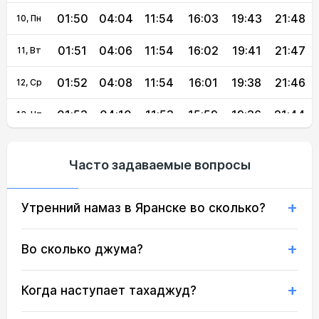
01:50
04:04
11:54
16:03
19:43
21:48
10, Пн
01:51
04:06
11:54
16:02
19:41
21:47
11, Вт
01:52
04:08
11:54
16:01
19:38
21:46
12, Ср
01:53
04:10
11:53
15:59
19:36
21:44
13, Чт
01:54
04:12
11:53
15:58
19:33
21:43
14, Пт
Часто задаваемые вопросы
01:55
04:14
11:53
15:57
19:31
21:42
15, Сб
Утренний намаз в Яранске во сколько?
01:55
04:16
11:53
15:56
19:28
21:40
16, Вс
01:56
04:18
11:53
15:54
19:26
21:39
17, Пн
Во сколько джума?
01:57
04:20
11:52
15:53
19:23
21:38
18, Вт
Когда наступает тахаджуд?
01:58
04:23
11:52
15:52
19:21
21:36
19, Ср