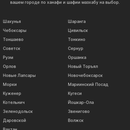
вашем городе по ханафи и шафии мазхабу на выбор.
Шахунья
Шаранга
Чебоксары
Цивильск
Тоншаево
Тонкино
Советск
Сернур
Руэм
Оршанка
Орлов
Новый Торъял
Новые Лапсары
Новочебоксарск
Морки
Мариинский Посад
Куженер
Кугеси
Котельнич
Йошкар-Ола
Зеленодольск
Звенигово
Даровской
Волжск
Вахтан