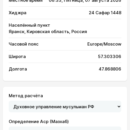
Местное время
06:33
, Пятница, 07 августа 2026
Хиджра
24 Сафар 1448
Населённый пункт
Яранск, Кировская область, Россия
Часовой пояс
Europe/Moscow
Широта
57.303306
Долгота
47.868806
Метод расчёта
Определение Аср (Мазхаб)