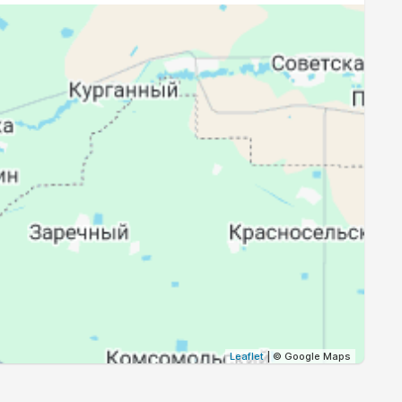
18:56
20:22
18:54
20:20
18:52
20:18
18:51
20:16
18:49
20:14
18:47
20:12
18:45
20:10
18:44
20:08
Leaflet
| © Google Maps