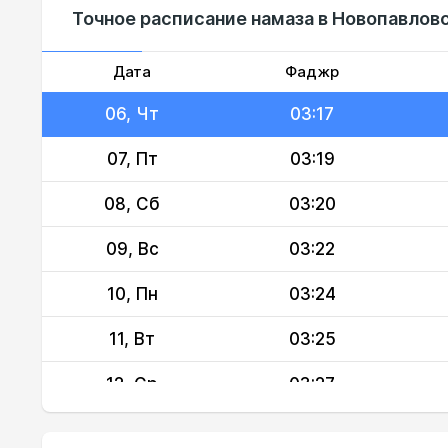
Точное расписание намаза в Новопавловс
04, Вт
03:14
05, Ср
03:15
Дата
Фаджр
06, Чт
03:17
07, Пт
03:19
08, Сб
03:20
09, Вс
03:22
10, Пн
03:24
11, Вт
03:25
12, Ср
03:27
13, Чт
03:29