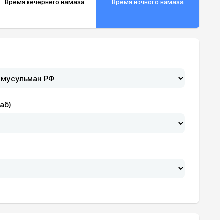
Время вечернего намаза
Время ночного намаза
аб)
19:30
21:06
19:28
21:04
19:27
21:03