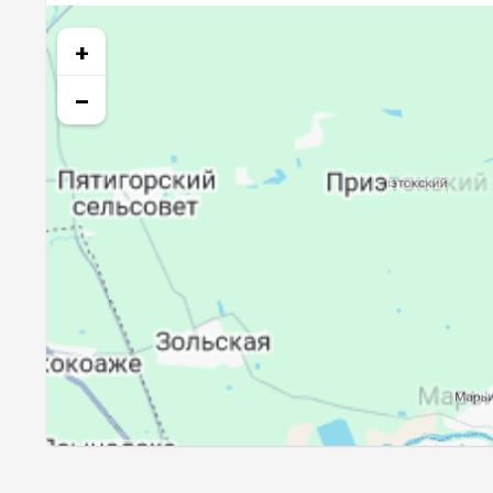
24, Пн
03:46
+
25, Вт
03:48
−
26, Ср
03:49
27, Чт
03:51
28, Пт
03:52
29, Сб
03:54
30, Вс
03:55
31, Пн
03:57