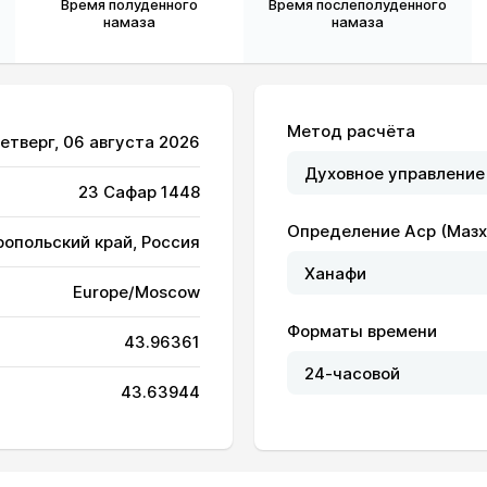
Время полуденного
Время послеполуденного
намаза
намаза
Метод расчёта
Четверг, 06 августа 2026
23 Сафар 1448
Определение Аср (Мазх
ропольский край, Россия
Europe/Moscow
Форматы времени
43.96361
04:54
12:12
16:11
43.63944
04:55
12:12
16:11
04:56
12:12
16:10