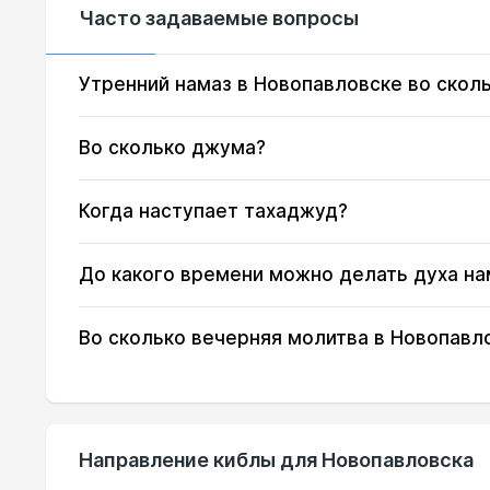
Часто задаваемые вопросы
14, Пт
03:30
15, Сб
03:32
Утренний намаз в Новопавловске во скол
16, Вс
03:33
Во сколько джума?
17, Пн
03:35
Когда наступает тахаджуд?
18, Вт
03:37
До какого времени можно делать духа на
19, Ср
03:38
20, Чт
03:40
Во сколько вечерняя молитва в Новопавл
21, Пт
03:41
22, Сб
03:43
Направление киблы для Новопавловска
23, Вс
03:45