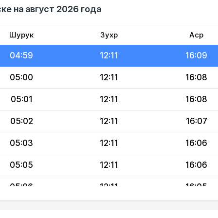
ке на август 2026 года
04:57
12:12
16:10
04:58
12:11
16:09
Шурук
Зухр
Аср
04:59
12:11
16:09
05:00
12:11
16:08
05:01
12:11
16:08
05:02
12:11
16:07
05:03
12:11
16:06
05:05
12:11
16:06
05:06
12:11
16:05
05:07
12:10
16:04