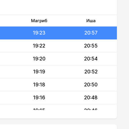
19:26
21:01
19:24
20:59
Магриб
Иша
19:23
20:57
19:22
20:55
19:20
20:54
19:19
20:52
19:18
20:50
19:16
20:48
19:15
20:46
19:13
20:44