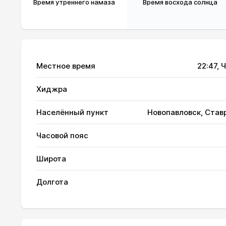
Время утреннего намаза
Время восхода солнца
Местное время
22:47
, 
Хиджра
Населённый пункт
Новопавловск, Став
Часовой пояс
Широта
01, Сб
03:09
Долгота
02, Вс
03:10
03, Пн
03:12