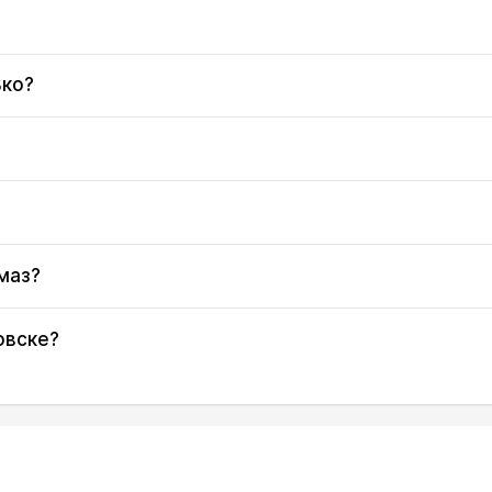
05:08
12:10
16:04
05:09
12:10
16:03
ько?
05:10
12:10
16:02
05:11
12:10
16:01
05:13
12:09
16:01
маз?
05:14
12:09
16:00
05:15
12:09
15:59
овске?
05:16
12:09
15:58
05:17
12:08
15:57
05:18
12:08
15:56