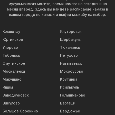
мусульманских молитв, время намаза на сегодня и на
месяц вперёд. Здесь вы найдёте расписание намаза в
вашем городе по ханафи и шафии мазхабу на выбор.
Кокшетау
Ялуторовск
Юргинское
Шербакуль
Упорово
Тюкалинск
Тобольск
Петухово
Омутинское
Называевск
Москаленки
Мокроусово
Макушино
Крутинка
Ишим
Исилькуль
Заводоуковск
Голышманово
Викулово
Варгаши
Большое Сорокино
Бердюжье