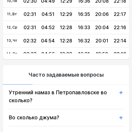
02:30
04:49
12:29
16:36
20:08
22:18
10, Пн
02:31
04:51
12:29
16:35
20:06
22:17
11, Вт
02:31
04:52
12:28
16:33
20:04
22:16
12, Ср
02:32
04:54
12:28
16:32
20:01
22:14
13, Чт
02:33
04:56
12:28
16:31
19:59
22:10
14, Пт
02:35
04:58
12:28
16:30
19:57
22:07
15, Сб
Часто задаваемые вопросы
02:38
05:00
12:28
16:29
19:55
22:03
16, Вс
Утренний намаз в Петропавловске во
02:42
05:02
12:28
16:28
19:52
21:59
17, Пн
сколько?
02:45
05:04
12:27
16:26
19:50
21:56
18, Вт
Во сколько джума?
02:49
05:05
12:27
16:25
19:48
21:52
19, Ср