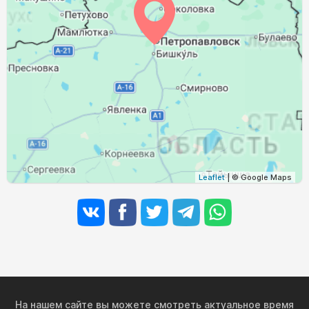
03:23
05:26
12:24
16:10
19:21
21:14
30, Вс
03:25
05:28
12:24
16:08
19:19
21:11
31, Пн
Leaflet
| © Google Maps
На нашем сайте вы можете смотреть актуальное время