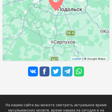
03:28
05:33
12:30
16:15
19:26
21:21
31, Пн
Leaflet
| © Google Maps
На нашем сайте вы можете смотреть актуальное время
мусульманских молитв, время намаза на сегодня и на