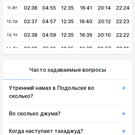
02:36
04:55
12:35
16:41
20:14
22:24
11, Вт
02:37
04:57
12:35
16:40
20:12
22:23
12, Ср
02:38
04:59
12:35
16:39
20:10
22:22
13, Чт
02:38
05:01
12:35
16:38
20:07
22:21
14, Пт
02:39
05:03
12:34
16:37
20:05
22:18
15, Сб
Часто задаваемые вопросы
02:40
05:04
12:34
16:36
20:03
22:14
16, Вс
Утренний намаз в Подольске во
02:43
05:06
12:34
16:34
20:00
22:11
17, Пн
сколько?
02:46
05:08
12:34
16:33
19:58
22:07
18, Вт
Во сколько джума?
02:50
05:10
12:33
16:32
19:56
22:03
19, Ср
02:54
05:12
12:33
16:30
19:53
21:59
20, Чт
Когда наступает тахаджуд?