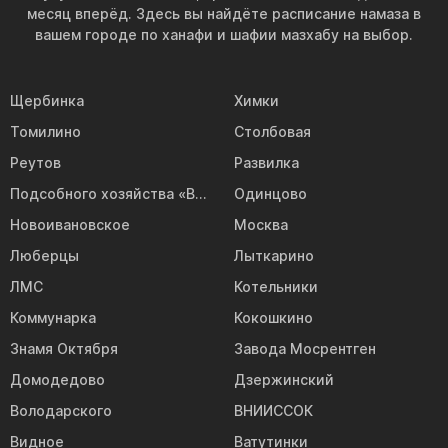
месяц вперёд. Здесь вы найдёте расписание намаза в
вашем городе по ханафи и шафии мазхабу на выбор.
Щербинка
Химки
Томилино
Столбовая
Реутов
Развилка
Подсобного хозяйства «Воскресенское»
Одинцово
Новоивановское
Москва
Люберцы
Лыткарино
ЛМС
Котельники
Коммунарка
Кокошкино
Знамя Октября
Завода Мосрентген
Домодедово
Дзержинский
Володарского
ВНИИССОК
Видное
Ватутинки