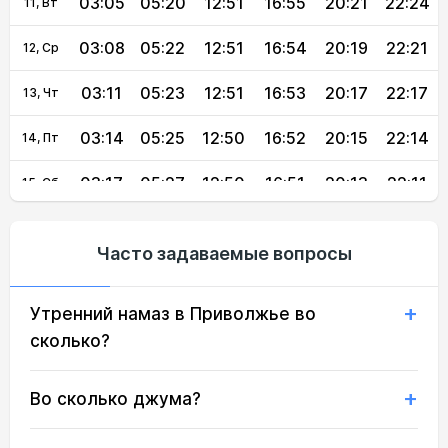
03:05
05:20
12:51
16:55
20:21
22:24
11, Вт
03:08
05:22
12:51
16:54
20:19
22:21
12, Ср
03:11
05:23
12:51
16:53
20:17
22:17
13, Чт
03:14
05:25
12:50
16:52
20:15
22:14
14, Пт
03:17
05:27
12:50
16:51
20:13
22:11
15, Сб
03:20
05:29
12:50
16:50
20:10
22:08
16, Вс
Часто задаваемые вопросы
03:23
05:30
12:50
16:48
20:08
22:05
17, Пн
Утренний намаз в Приволжье во
03:26
05:32
12:50
16:47
20:06
22:02
18, Вт
сколько?
03:29
05:34
12:49
16:46
20:04
21:58
19, Ср
Во сколько джума?
03:31
05:35
12:49
16:45
20:02
21:55
20, Чт