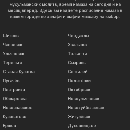
мусульманских молитв, время намаза на сегодня и на
месяц вперёд. Здесь вы найдёте расписание намаза в
вашем городе по ханафи и шафии мазхабу на выбор.
Шигоны
Чердаклы
Чапаевск
Хвалынск
Ульяновск
Тольятти
Тереньга
Сызрань
Старая Кулатка
Сенгилей
Пугачёв
Подстёпки
Пестравка
Октябрьск
Обшаровка
Новоульяновск
Новоспасское
Новокуйбышевск
Кузоватово
Жигулёвск
Ершов
Духовницкое