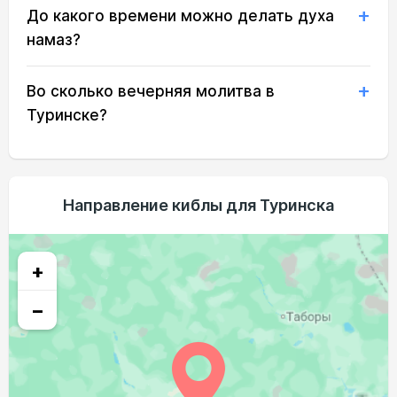
До какого времени можно делать духа
02:55
05:21
12:48
16:46
20:15
22:31
21, Пт
намаз?
02:56
05:23
12:48
16:44
20:12
22:30
22, Сб
Во сколько вечерняя молитва в
02:57
05:25
12:48
16:43
20:09
22:28
23, Вс
Туринске?
02:58
05:27
12:48
16:41
20:07
22:23
24, Пн
03:01
05:29
12:47
16:40
20:04
22:19
25, Вт
Направление киблы для Туринска
03:05
05:32
12:47
16:38
20:01
22:15
26, Ср
03:09
05:34
12:47
16:37
19:59
22:11
27, Чт
+
03:12
05:36
12:46
16:35
19:56
22:06
28, Пт
−
03:16
05:38
12:46
16:33
19:53
22:02
29, Сб
03:20
05:40
12:46
16:32
19:50
21:58
30, Вс