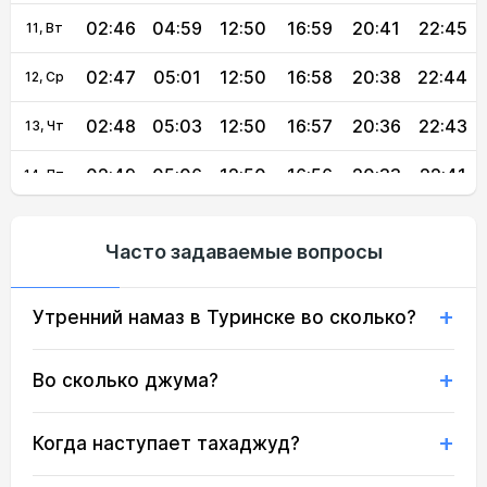
02:46
04:59
12:50
16:59
20:41
22:45
11, Вт
02:47
05:01
12:50
16:58
20:38
22:44
12, Ср
02:48
05:03
12:50
16:57
20:36
22:43
13, Чт
02:49
05:06
12:50
16:56
20:33
22:41
14, Пт
02:50
05:08
12:50
16:54
20:30
22:40
15, Сб
Часто задаваемые вопросы
02:51
05:10
12:50
16:53
20:28
22:38
16, Вс
Утренний намаз в Туринске во сколько?
02:52
05:12
12:49
16:52
20:25
22:37
17, Пн
02:53
05:14
12:49
16:50
20:23
22:36
18, Вт
Во сколько джума?
02:53
05:16
12:49
16:49
20:20
22:34
19, Ср
Когда наступает тахаджуд?
02:54
05:19
12:49
16:47
20:17
22:33
20, Чт