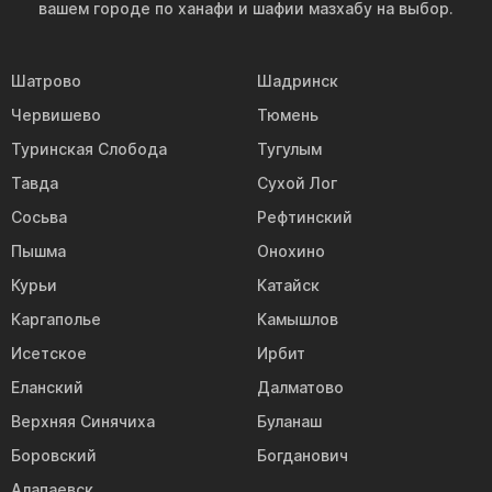
вашем городе по ханафи и шафии мазхабу на выбор.
Шатрово
Шадринск
Червишево
Тюмень
Туринская Слобода
Тугулым
Тавда
Сухой Лог
Сосьва
Рефтинский
Пышма
Онохино
Курьи
Катайск
Каргаполье
Камышлов
Исетское
Ирбит
Еланский
Далматово
Верхняя Синячиха
Буланаш
Боровский
Богданович
Алапаевск