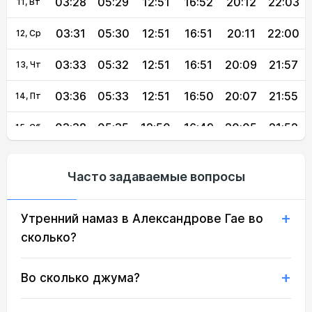
03:28
05:29
12:51
16:52
20:12
22:03
11, Вт
03:31
05:30
12:51
16:51
20:11
22:00
12, Ср
03:33
05:32
12:51
16:51
20:09
21:57
13, Чт
03:36
05:33
12:51
16:50
20:07
21:55
14, Пт
03:38
05:35
12:50
16:49
20:05
21:52
15, Сб
03:41
05:36
12:50
16:48
20:03
21:49
16, Вс
Часто задаваемые вопросы
03:43
05:38
12:50
16:47
20:01
21:47
17, Пн
Утренний намаз в Александрове Гае во
03:45
05:39
12:50
16:46
19:59
21:44
18, Вт
сколько?
03:48
05:41
12:49
16:45
19:57
21:41
19, Ср
Во сколько джума?
03:50
05:42
12:49
16:44
19:55
21:39
20, Чт