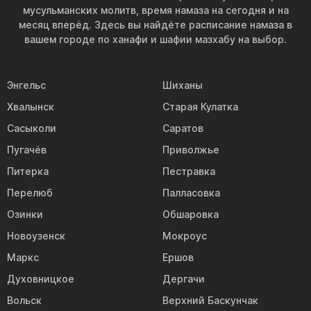
мусульманских молитв, время намаза на сегодня и на
месяц вперёд. Здесь вы найдёте расписание намаза в
вашем городе по ханафи и шафии мазхабу на выбор.
Энгельс
Шиханы
Хвалынск
Старая Кулатка
Сасыколи
Саратов
Пугачёв
Приволжье
Питерка
Пестравка
Перелюб
Палласовка
Озинки
Обшаровка
Новоузенск
Мокроус
Маркс
Ершов
Духовницкое
Дергачи
Вольск
Верхний Баскунчак