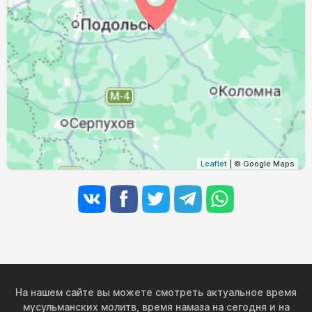
03:20
05:26
12:28
16:15
19:28
21:25
29, Сб
03:23
05:28
12:28
16:13
19:26
21:21
30, Вс
03:26
05:30
12:27
16:12
19:23
21:18
31, Пн
Leaflet
| © Google Maps
На нашем сайте вы можете смотреть актуальное время
мусульманских молитв, время намаза на сегодня и на