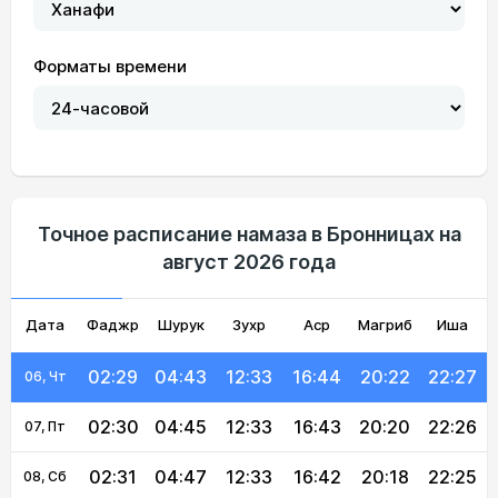
Форматы времени
02:25
04:34
12:33
16:48
20:32
22:32
01, Сб
02:26
04:35
12:33
16:47
20:30
22:31
02, Вс
02:27
04:37
12:33
16:47
20:28
22:30
03, Пн
Точное расписание намаза в Бронницах на
август 2026 года
02:28
04:39
12:33
16:46
20:26
22:29
04, Вт
Дата
Фаджр
02:28
04:41
Шурук
12:33
Зухр
16:45
Аср
Магриб
20:24
22:28
Иша
05, Ср
02:29
04:43
12:33
16:44
20:22
22:27
06, Чт
02:30
04:45
12:33
16:43
20:20
22:26
07, Пт
02:31
04:47
12:33
16:42
20:18
22:25
08, Сб