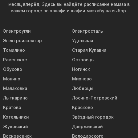
месяц вперёд. Здесь вы найдёте расписание намаза в
вашем городе по ханафи и шафии мазхабу на выбор.
Электроугли
Электросталь
Электроизолятор
Удельная
Томилино
Старая Купавна
Раменское
Островцы
Обухово
Ногинск
Монино
Михнево
Малаховка
Люберцы
Лыткарино
Лосино-Петровский
Кратово
Красково
Котельники
Звёздный городок
Жуковский
Дзержинский
Воскресенск
Володарского