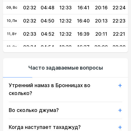
02:32
04:48
12:33
16:41
20:16
22:24
09, Вс
02:32
04:50
12:32
16:40
20:13
22:23
10, Пн
02:33
04:52
12:32
16:39
20:11
22:21
11, Вт
02:34
04:54
12:32
16:37
20:09
22:20
12, Ср
02:35
04:56
12:32
16:36
20:07
22:19
13, Чт
Часто задаваемые вопросы
02:36
04:58
12:32
16:35
20:04
22:18
14, Пт
Утренний намаз в Бронницах во
02:36
05:00
12:31
16:34
20:02
22:15
15, Сб
сколько?
02:37
05:02
12:31
16:33
20:00
22:12
16, Вс
Во сколько джума?
02:40
05:04
12:31
16:31
19:58
22:08
17, Пн
02:44
05:05
12:31
16:30
19:55
22:04
18, Вт
Когда наступает тахаджуд?