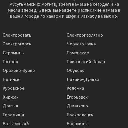
мусульманских молитв, время намаза на сегодня и на
месяц вперёд. Здесь вы найдёте расписание намаза в
вашем городе по ханафи и шафии мазхабу на выбор.
Электросталь
Электроизолятор
Электрогорск
Черноголовка
Стромынь
Раменское
Покров
Павловский Посад
Орехово-Зуево
Обухово
Ногинск
Ликино-Дулёво
Куровское
Коломна
Киржач
Егорьевск
Дрезна
Демихово
Городищи
Воскресенск
Вольгинский
Бронницы