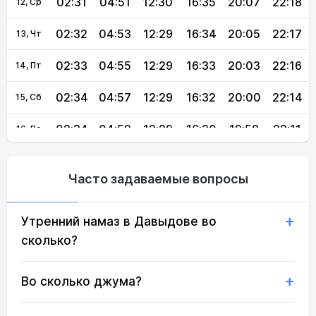
02:31
04:51
12:30
16:35
20:07
22:18
12, Ср
02:32
04:53
12:29
16:34
20:05
22:17
13, Чт
02:33
04:55
12:29
16:33
20:03
22:16
14, Пт
02:34
04:57
12:29
16:32
20:00
22:14
15, Сб
02:34
04:59
12:29
16:30
19:58
22:11
16, Вс
02:35
05:01
12:29
16:29
19:56
22:07
17, Пн
Часто задаваемые вопросы
02:39
05:02
12:28
16:28
19:53
22:03
18, Вт
Утренний намаз в Давыдове во
02:43
05:04
12:28
16:27
19:51
21:59
19, Ср
сколько?
02:47
05:06
12:28
16:25
19:49
21:56
20, Чт
Во сколько джума?
02:50
05:08
12:28
16:24
19:46
21:52
21, Пт