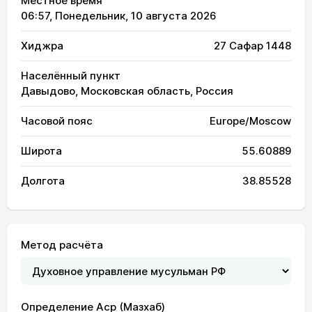
Местное время
06:57
, Понедельник, 10 августа 2026
Хиджра
27 Сафар 1448
Населённый пункт
Давыдово, Московская область, Россия
Часовой пояс
Europe/Moscow
Широта
55.60889
Долгота
38.85528
Метод расчёта
02:22
04:30
12:31
16:46
20:31
22:31
01, Сб
Определение Аср (Мазхаб)