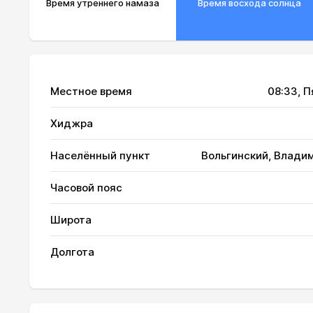
Время утреннего намаза
Время восхода солнца
Местное время
08:33
, 
Хиджра
Населённый пункт
Вольгинский, Владим
Часовой пояс
01, Сб
02:20
Широта
02, Вс
02:21
Долгота
03, Пн
02:22
04, Вт
02:23