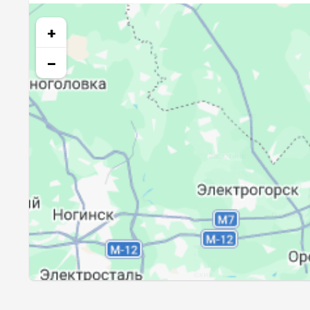
25, Вт
02:59
+
26, Ср
03:02
−
27, Чт
03:06
28, Пт
03:09
29, Сб
03:12
30, Вс
03:15
31, Пн
03:18