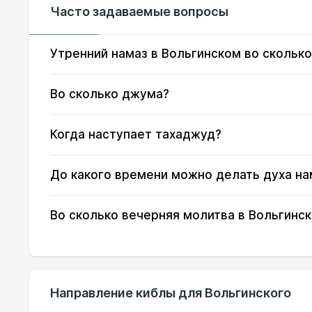
Часто задаваемые вопросы
15, Сб
02:32
16, Вс
02:32
Утренний намаз в Вольгинском во сколько
17, Пн
02:33
Во сколько джума?
18, Вт
02:34
Когда наступает тахаджуд?
19, Ср
02:38
До какого времени можно делать духа на
20, Чт
02:42
21, Пт
02:45
Во сколько вечерняя молитва в Вольгинс
22, Сб
02:49
23, Вс
02:52
Направление киблы для Вольгинского
24, Пн
02:56