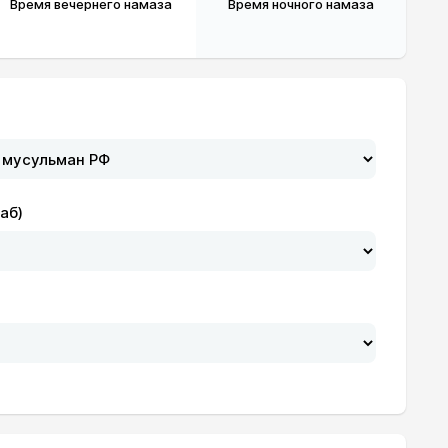
Время вечернего намаза
Время ночного намаза
аб)
20:31
22:30
20:29
22:29
20:27
22:28
20:25
22:27