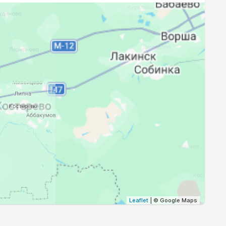
19:36
21:39
19:33
21:35
19:31
21:31
19:28
21:28
19:26
21:24
19:23
21:21
19:20
21:17
Leaflet
| © Google Maps