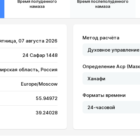
Время полуденного
Время послеполуденного
намаза
намаза
Метод расчёта
Пятница, 07 августа 2026
24 Сафар 1448
Определение Аср (Мазх
ирская область, Россия
Europe/Moscow
04:27
12:29
16:45
Форматы времени
55.94972
04:29
12:29
16:44
39.24028
04:31
12:29
16:43
04:33
12:29
16:42