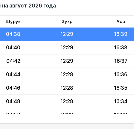
 на август 2026 года
04:35
12:29
16:41
04:37
12:29
16:40
Шурук
Зухр
Аср
04:38
12:29
16:39
04:40
12:29
16:38
04:42
12:29
16:37
04:44
12:28
16:36
04:46
12:28
16:35
04:48
12:28
16:34
04:50
12:28
16:33
04:52
12:28
16:32