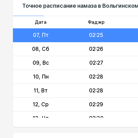
Точное расписание намаза в Вольгинском
05, Ср
02:23
06, Чт
02:24
Дата
Фаджр
07, Пт
02:25
08, Сб
02:26
09, Вс
02:27
10, Пн
02:28
11, Вт
02:28
12, Ср
02:29
13, Чт
02:30
14, Пт
02:31