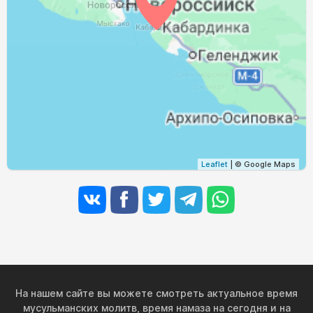
04:17
05:49
12:29
16:12
19:07
20:33
31, Пн
Leaflet
| © Google Maps
На нашем сайте вы можете смотреть актуальное время
мусульманских молитв, время намаза на сегодня и на