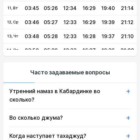
03:45
05:26
12:34
16:29
19:40
21:14
11, Вт
03:46
05:27
12:33
16:29
19:39
21:12
12, Ср
03:48
05:28
12:33
16:28
19:37
21:10
13, Чт
03:50
05:29
12:33
16:27
19:36
21:08
14, Пт
03:52
05:31
12:33
16:26
19:34
21:06
15, Сб
Часто задаваемые вопросы
03:53
05:32
12:33
16:26
19:33
21:04
16, Вс
Утренний намаз в Кабардинке во
03:55
05:33
12:32
16:25
19:31
21:02
17, Пн
сколько?
03:57
05:34
12:32
16:24
19:30
21:00
18, Вт
Во сколько джума?
03:58
05:35
12:32
16:23
19:28
20:58
19, Ср
04:00
05:36
12:32
16:22
19:26
20:56
20, Чт
Когда наступает тахаджуд?