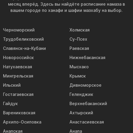
месяц вперёд. Здесь вы найдёте расписание намаза в
вашем городе по ханафи и шафии мазхабу на выбор.
Черноморский
Холмская
Трудобеликовский
Су-Псех
Славянск-на-Кубани
Раевская
Новороссийск
Нижнебаканская
Натухаевская
Мысхако
Мингрельская
Крымск
Ильский
Дивноморское
Гостагаевская
Геленджик
Гайдук
Верхнебаканский
Варениковская
Ахтырский
Архипо-Осиповка
Анастасиевская
Анапская
Анапа