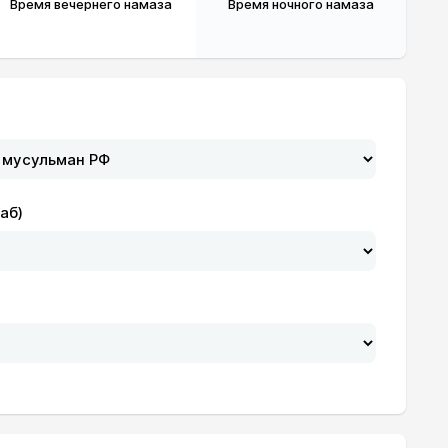
Время вечернего намаза
Время ночного намаза
19:56
21:35
аб)
19:55
21:34
19:54
21:32
19:52
21:30
19:51
21:28
19:50
21:26