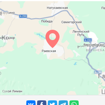
05:46
12:31
16:17
05:47
12:31
16:16
05:48
12:31
16:15
05:49
12:30
16:14
05:51
12:30
16:13