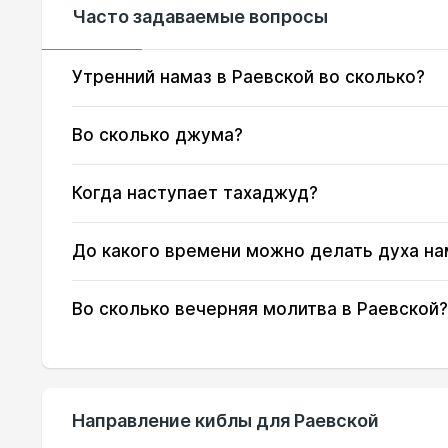
Часто задаваемые вопросы
17, Пн
03:56
18, Вт
03:57
Утренний намаз в Раевской во сколько?
19, Ср
03:59
Во сколько джума?
20, Чт
04:01
Когда наступает тахаджуд?
21, Пт
04:02
До какого времени можно делать духа на
22, Сб
04:04
23, Вс
04:05
Во сколько вечерняя молитва в Раевской?
24, Пн
04:07
25, Вт
04:09
Направление киблы для Раевской
26, Ср
04:10