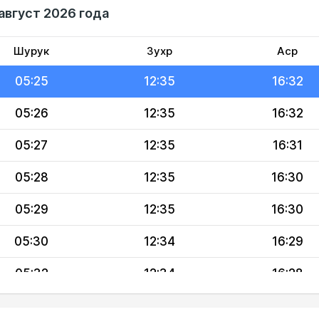
август 2026 года
05:22
12:36
16:34
05:23
12:35
16:33
Шурук
Зухр
Аср
05:25
12:35
16:32
05:26
12:35
16:32
05:27
12:35
16:31
05:28
12:35
16:30
05:29
12:35
16:30
05:30
12:34
16:29
05:32
12:34
16:28
05:33
12:34
16:27