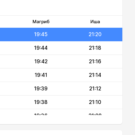
19:48
21:24
19:47
21:22
Магриб
Иша
19:45
21:20
19:44
21:18
19:42
21:16
19:41
21:14
19:39
21:12
19:38
21:10
19:36
21:08
19:35
21:06