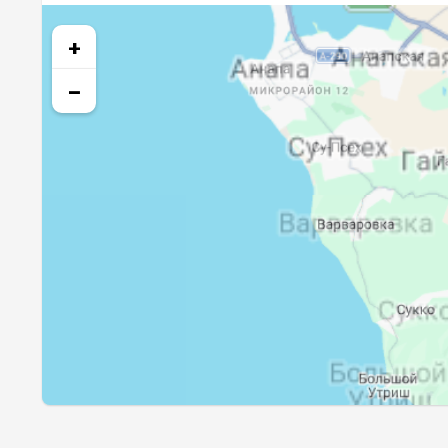
27, Чт
04:12
+
28, Пт
04:13
−
29, Сб
04:15
30, Вс
04:17
31, Пн
04:18