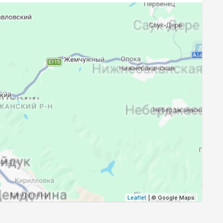
19:16
20:43
19:14
20:41
19:13
20:39
19:11
20:37
19:09
20:35
Leaflet
| © Google Maps