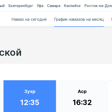
ный
Екатеринбург
Уфа
Самара
Каспийск
Ростов-на-Дон
Намаз на сегодня
График намазов на месяц
вской
Зухр
Аср
12:35
16:32