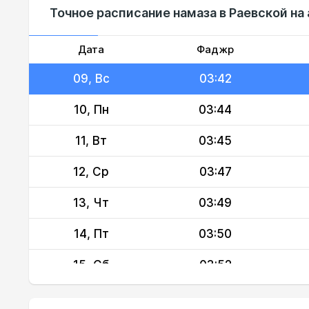
Точное расписание намаза в Раевской на 
07, Пт
03:38
08, Сб
03:40
Дата
Фаджр
09, Вс
03:42
10, Пн
03:44
11, Вт
03:45
12, Ср
03:47
13, Чт
03:49
14, Пт
03:50
15, Сб
03:52
16, Вс
03:54