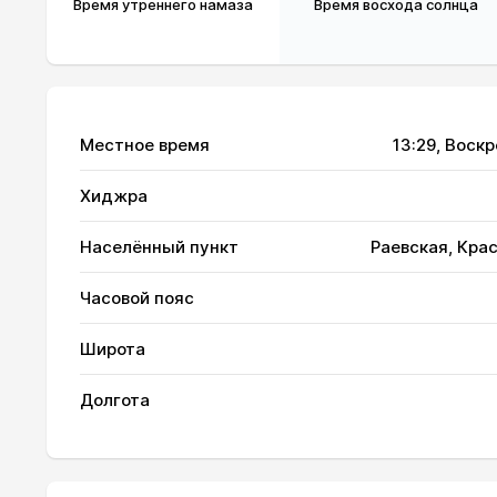
Время утреннего намаза
Время восхода солнца
Местное время
13:29
, Воск
Хиджра
01, Сб
03:28
Населённый пункт
Раевская, Кра
02, Вс
03:30
Часовой пояс
03, Пн
03:31
Широта
04, Вт
03:33
Долгота
05, Ср
03:35
06, Чт
03:37