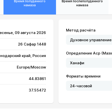
Время полуденного
Время послеполуденного
намаза
намаза
Метод расчёта
ресенье, 09 августа 2026
26 Сафар 1448
05:15
12:36
16:37
Определение Аср (Мазх
снодарский край, Россия
05:17
12:36
16:36
Europe/Moscow
05:18
12:36
16:36
Форматы времени
44.83861
05:19
12:36
16:35
37.55472
05:20
12:36
16:35
05:21
12:36
16:34