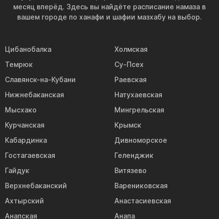
месяц вперёд. Здесь вы найдёте расписание намаза в
вашем городе по ханафи и шафии мазхабу на выбор.
Цибанобалка
Холмская
Темрюк
Су-Псех
Славянск-на-Кубани
Раевская
Нижнебаканская
Натухаевская
Мысхако
Мингрельская
Курчанская
Крымск
Кабардинка
Дивноморское
Гостагаевская
Геленджик
Гайдук
Витязево
Верхнебаканский
Варениковская
Ахтырский
Анастасиевская
Анапская
Анапа