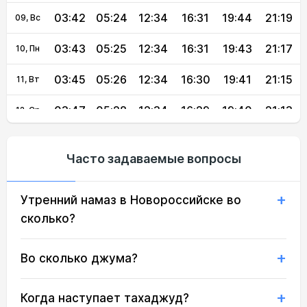
03:42
05:24
12:34
16:31
19:44
21:19
09, Вс
03:43
05:25
12:34
16:31
19:43
21:17
10, Пн
03:45
05:26
12:34
16:30
19:41
21:15
11, Вт
03:47
05:28
12:34
16:29
19:40
21:13
12, Ср
03:48
05:29
12:34
16:29
19:38
21:11
13, Чт
Часто задаваемые вопросы
03:50
05:30
12:34
16:28
19:37
21:09
14, Пт
Утренний намаз в Новороссийске во
03:52
05:31
12:33
16:27
19:35
21:07
15, Сб
сколько?
03:54
05:32
12:33
16:26
19:34
21:05
16, Вс
Во сколько джума?
03:55
05:33
12:33
16:25
19:32
21:03
17, Пн
03:57
05:35
12:33
16:25
19:30
21:01
18, Вт
Когда наступает тахаджуд?