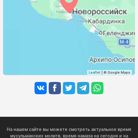
04:15
05:48
12:30
16:14
19:12
20:38
29, Сб
04:16
05:49
12:30
16:13
19:10
20:36
30, Вс
04:18
05:50
12:29
16:12
19:08
20:33
31, Пн
Leaflet
| © Google Maps
На нашем сайте вы можете смотреть актуальное время
мусульманских молитв, время намаза на сегодня и на