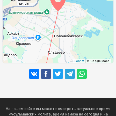
02:41
04:50
11:51
15:36
18:50
20:49
30, Вс
02:44
04:52
11:50
15:35
18:48
20:45
31, Пн
Leaflet
| © Google Maps
На нашем сайте вы можете смотреть актуальное время
мусульманских молитв, время намаза на сегодня и на