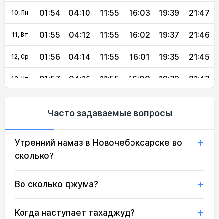
01:54
04:10
11:55
16:03
19:39
21:47
10, Пн
01:55
04:12
11:55
16:02
19:37
21:46
11, Вт
01:56
04:14
11:55
16:01
19:35
21:45
12, Ср
01:57
04:16
11:55
16:00
19:32
21:43
13, Чт
01:57
04:18
11:55
15:59
19:30
21:42
14, Пт
Часто задаваемые вопросы
01:58
04:20
11:55
15:58
19:28
21:41
15, Сб
Утренний намаз в Новочебоксарске во
01:59
04:22
11:54
15:56
19:25
21:40
16, Вс
сколько?
02:00
04:24
11:54
15:55
19:23
21:38
17, Пн
Во сколько джума?
02:01
04:26
11:54
15:54
19:21
21:34
18, Вт
02:03
04:28
11:54
15:52
19:18
21:30
19, Ср
Когда наступает тахаджуд?