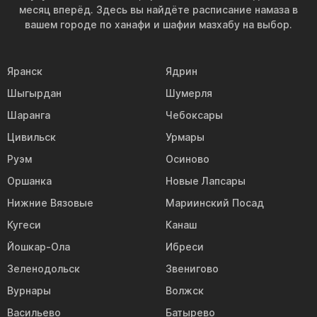
месяц вперёд. Здесь вы найдёте расписание намаза в
вашем городе по ханафи и шафии мазхабу на выбор.
Яранск
Ядрин
Шыгырдан
Шумерля
Шаранга
Чебоксары
Цивильск
Урмары
Руэм
Осиново
Оршанка
Новые Лапсары
Нижние Вязовые
Мариинский Посад
Кугеси
Канаш
Йошкар-Ола
Ибреси
Зеленодольск
Звенигово
Вурнары
Волжск
Васильево
Батырево