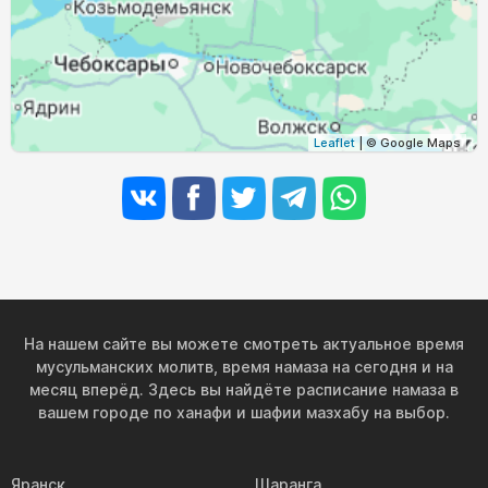
02:39
04:50
11:49
15:34
18:48
20:48
31, Пн
Leaflet
| © Google Maps
На нашем сайте вы можете смотреть актуальное время
мусульманских молитв, время намаза на сегодня и на
месяц вперёд. Здесь вы найдёте расписание намаза в
вашем городе по ханафи и шафии мазхабу на выбор.
Яранск
Шаранга