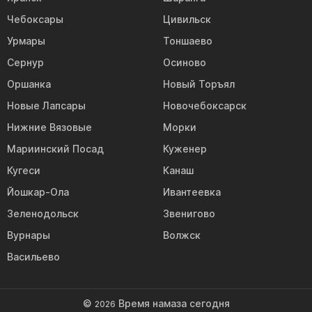
Чебоксары
Цивильск
Урмары
Тоншаево
Сернур
Осиново
Оршанка
Новый Торъял
Новые Лапсары
Новочебоксарск
Нижние Вязовые
Морки
Мариинский Посад
Куженер
Кугеси
Канаш
Йошкар-Ола
Ивантеевка
Зеленодольск
Звенигово
Вурнары
Волжск
Васильево
©
Время намаза сегодня
2026