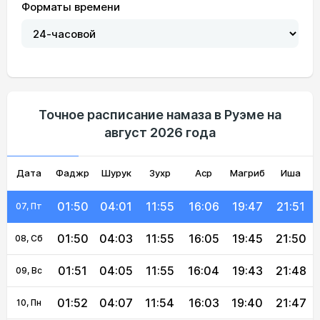
Форматы времени
01:44
03:49
11:55
16:12
20:00
21:58
01, Сб
01:45
03:51
11:55
16:11
19:58
21:56
02, Вс
01:46
03:53
11:55
16:10
19:56
21:55
03, Пн
01:47
03:55
11:55
16:09
19:54
21:54
04, Вт
Точное расписание намаза в Руэме на
август 2026 года
01:48
03:57
11:55
16:08
19:52
21:53
05, Ср
Дата
Фаджр
01:49
03:59
Шурук
11:55
Зухр
16:07
Аср
Магриб
19:50
21:52
Иша
06, Чт
01:50
04:01
11:55
16:06
19:47
21:51
07, Пт
01:50
04:03
11:55
16:05
19:45
21:50
08, Сб
01:51
04:05
11:55
16:04
19:43
21:48
09, Вс
01:52
04:07
11:54
16:03
19:40
21:47
10, Пн