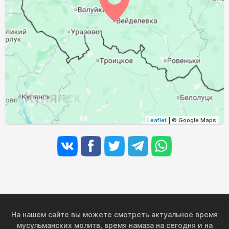
03:52
05:38
12:27
16:12
19:15
20:53
30, Вс
03:54
05:39
12:27
16:11
19:13
20:50
31, Пн
Leaflet
| © Google Maps
На нашем сайте вы можете смотреть актуальное время
мусульманских молитв, время намаза на сегодня и на