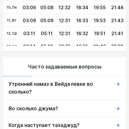
03:06
05:08
12:32
16:34
19:55
21:46
10, Пн
03:09
05:09
12:31
16:33
19:53
21:43
11, Вт
03:11
05:11
12:31
16:32
19:51
21:41
12, Ср
03:14
05:12
12:31
16:31
19:49
21:38
13, Чт
03:16
05:14
12:31
16:30
19:47
21:35
14, Пт
Часто задаваемые вопросы
03:18
05:15
12:31
16:29
19:45
21:33
15, Сб
Утренний намаз в Вейделевке во
03:21
05:17
12:31
16:28
19:43
21:30
16, Вс
сколько?
03:23
05:18
12:30
16:27
19:42
21:27
17, Пн
Во сколько джума?
03:26
05:20
12:30
16:26
19:40
21:25
18, Вт
03:28
05:21
12:30
16:25
19:38
21:22
19, Ср
Когда наступает тахаджуд?