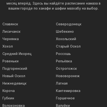
месяц вперёд. Здесь вы найдёте расписание намаза в
вашем городе по ханафи и шафии мазхабу на выбор.
Славянск
Северодонецк
Лисичанск
Шебекино
Чернянка
Хохольский
Хохол
Старый Оскол
Средний Икорец
Россошь
Ровеньки
Репьёвка
Подгоренский
Острогожск
Новый Оскол
Нововоронеж
Нижнедевицк
Латная
Короча
Кантемировка
Губкин
Горшечное
Волоконовка
Валуйки